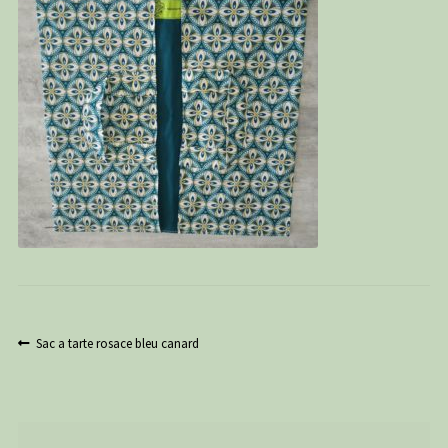
PANIER
CONTACT
C G
Navigation
Article
Sac a tarte rosace bleu canard
précédent :
de
l’article