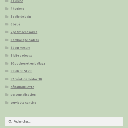
3 cuisine
4 hygiene
5 salle de bain
6 bébé
7 petit accesoires
8 emballage cadeau
81 sur mesure
9 Idée cadeaux
90 pochon et emballage
91 FIN DE SERIE
92 création médoc 3D
débarbouillette
personnalisation
serviette cantine
Rechercher :