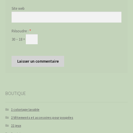
Site web
Résoudre :
*
30 − 18 =
BOUTIQUE
1 coloriage lavable
2 Vêtements et accesoires pour poupées
21 jeux