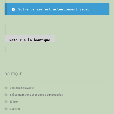
PANIER
Votre panier est actuellement vide.
CONTACT
C G
Retour à la boutique
BOUTIQUE
1 coloriage lavable
2 Vêtements et accesoires pour poupées
21 jeux
3 cuisine