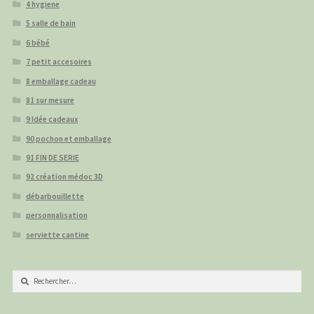
4 hygiene
5 salle de bain
6 bébé
7 petit accesoires
8 emballage cadeau
81 sur mesure
9 Idée cadeaux
90 pochon et emballage
91 FIN DE SERIE
92 création médoc 3D
débarbouillette
personnalisation
serviette cantine
Rechercher :