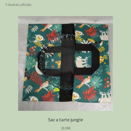
PANIER
Trié
3 résultats affichés
par
CONTACT
popularité
C G
Sac a tarte jungle
20.00
€