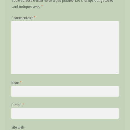
Votre adresse e-mail ne sera pas publiée.
Les champs obligatoires
sont indiqués avec
*
Commentaire
*
Nom
*
E-mail
*
Site web