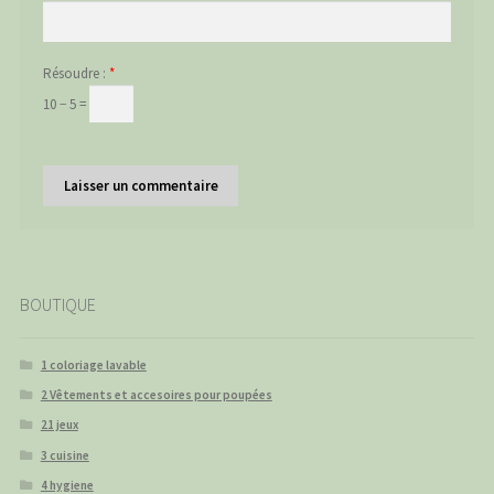
Résoudre :
*
10 − 5 =
BOUTIQUE
1 coloriage lavable
2 Vêtements et accesoires pour poupées
21 jeux
3 cuisine
4 hygiene