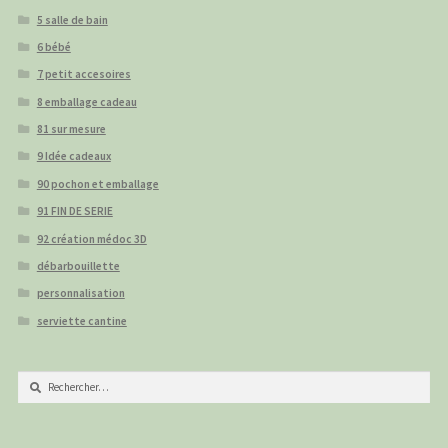
5 salle de bain
6 bébé
7 petit accesoires
8 emballage cadeau
81 sur mesure
9 Idée cadeaux
90 pochon et emballage
91 FIN DE SERIE
92 création médoc 3D
débarbouillette
personnalisation
serviette cantine
Rechercher :