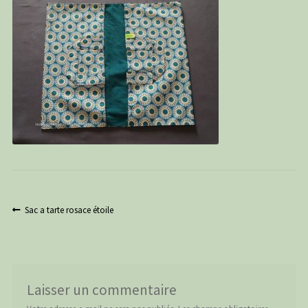
PANIER
CONTACT
C G
Navigation
Article
Sac a tarte rosace étoile
précédent :
de
l’article
Laisser un commentaire