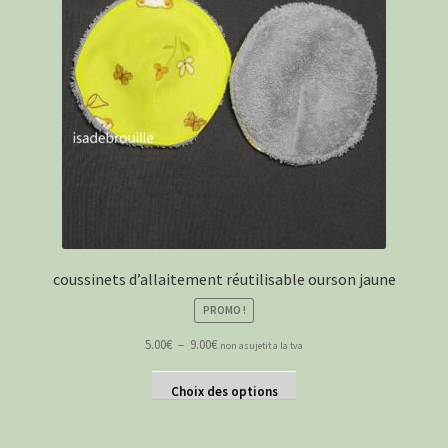
coussinets d’allaitement réutilisable ourson jaune
PROMO !
Plage
5.00
€
–
9.00
€
non asujetit a la tva
de
Ce
prix :
Choix des options
produit
5.00€
a
à
plusieurs