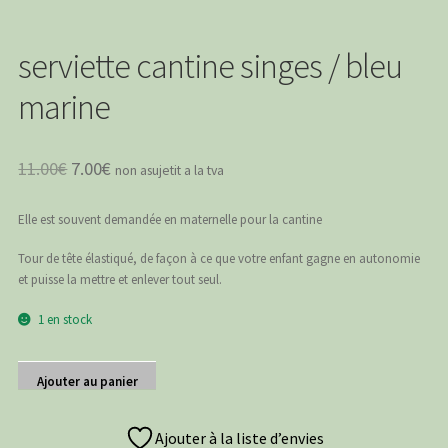
serviette cantine singes / bleu
marine
Le
Le
11.00
€
7.00
€
non asujetit a la tva
prix
prix
Elle est souvent demandée en maternelle pour la cantine
initial
actuel
était :
est :
Tour de tête élastiqué, de façon à ce que votre enfant gagne en autonomie
et puisse la mettre et enlever tout seul.
11.00€.
7.00€.
1 en stock
quantité
Ajouter au panier
de
serviette
cantine
Ajouter à la liste d’envies