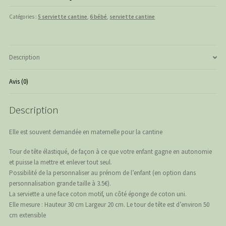
singes
/
Catégories :
5 serviette cantine
,
6 bébé
,
serviette cantine
bleu
marine
Description
Avis (0)
Description
Elle est souvent demandée en maternelle pour la cantine
Tour de tête élastiqué, de façon à ce que votre enfant gagne en autonomie
et puisse la mettre et enlever tout seul.
Possibilité de la personnaliser au prénom de l’enfant (en option dans
personnalisation grande taille à 3.5€).
La serviette a une face coton motif, un côté éponge de coton uni.
Elle mesure : Hauteur 30 cm Largeur 20 cm. Le tour de tête est d’environ 50
cm extensible