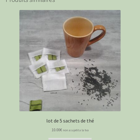
lot de 5 sachets de thé
10.00
€
non asujetit a la tva