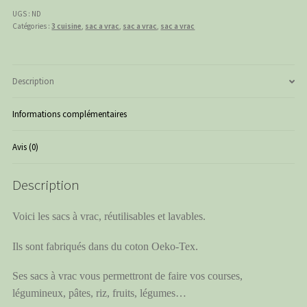
géométrique
UGS :
ND
noir
Catégories :
3 cuisine
,
sac a vrac
,
sac a vrac
,
sac a vrac
Description
Informations complémentaires
Avis (0)
Description
Voici les sacs à vrac, réutilisables et lavables.
Ils sont fabriqués dans du coton Oeko-Tex.
Ses sacs à vrac vous permettront de faire vos courses,
légumineux, pâtes, riz, fruits, légumes…