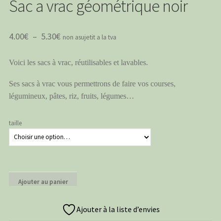
Sac a vrac géométrique noir
Plage
4.00
€
–
5.30
€
non asujetit a la tva
de
Voici les sacs à vrac, réutilisables et lavables.
prix :
4.00€
Ses sacs à vrac vous permettrons de faire vos courses,
à
légumineux, pâtes, riz, fruits, légumes…
5.30€
taille
quantité
Ajouter au panier
de
Sac
a
Ajouter à la liste d’envies
vrac