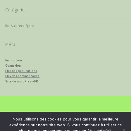
Catégories
Aucune catégorie
Méta
Inscription
Connexion
Flux des publications
Flux des commentaires
Site de WordPress-FR
© isadebrouille 2026
Nous utilisons des cookies pour vous garantir la meilleure
Built with WooCommerce
.
expérience sur notre site web. Si vous continuez à utiliser ce
site, nous supposerons que vous en êtes satisfait.