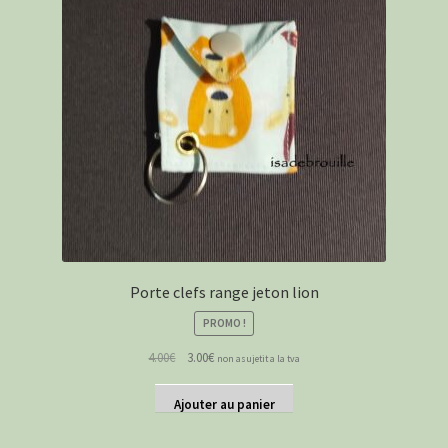
Porte clefs range jeton lion
PROMO !
Le
Le
4.00
€
3.00
€
non asujetit a la tva
prix
prix
initial
actuel
Ajouter au panier
était :
est :
4.00€.
3.00€.