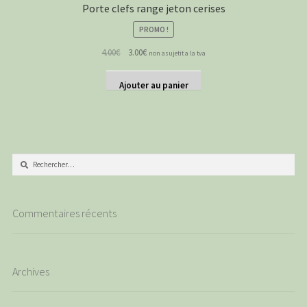
Porte clefs range jeton cerises
PROMO !
Le
Le
4.00
€
3.00
€
non asujetit a la tva
prix
prix
initial
actuel
Ajouter au panier
était :
est :
4.00€.
3.00€.
Rechercher :
Commentaires récents
Archives