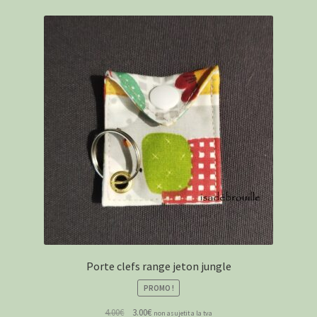
Porte clefs range jeton jungle
PROMO !
Le
Le
4.00
€
3.00
€
non asujetit a la tva