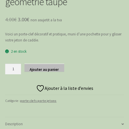
géométrie taupe
Le
Le
4.00
€
3.00
€
non asujetit a la tva
prix
prix
Voici un porte-clef décoratif et pratique, muni d’une pochette pour y glisser
initial
actuel
votre jeton de caddie.
était :
est :
2 en stock
4.00€.
3.00€.
quantité
Ajouter au panier
de
Porte
clefs
Ajouter à la liste d’envies
range
jeton
Catégorie :
porte clefs porte jetons
géométrie
taupe
Description