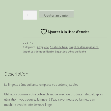
quantité
Ajouter au panier
de
lingettes
démaquillante
Ajouter à la liste d’envies
doré
UGS :
ND
Catégories :
4 hygiene
,
5 salle de bain
,
lingette démaquillante
,
lingettes démaquillante
,
lingettes démaquillante
Description
La lingette démaquillante remplace vos cotons jetables.
Utilisez-la comme votre coton classique avec vos produits habituel, après
utilisation, vous pouvez la rincer à l’eau savonneuse ou la mettre en
machine avec le reste de votre linge.