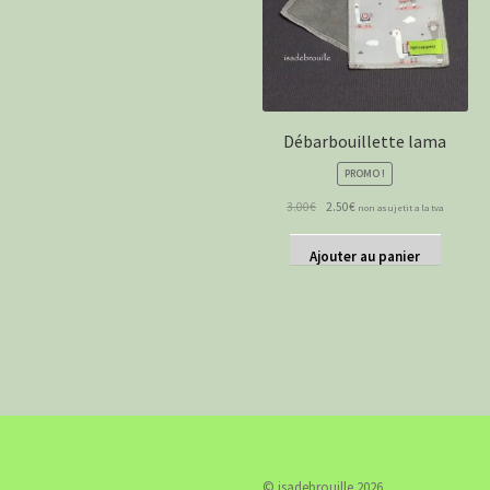
Débarbouillette lama
PROMO !
Le
Le
3.00
€
2.50
€
non asujetit a la tva
prix
prix
initial
actuel
Ajouter au panier
était :
est :
3.00€.
2.50€.
© isadebrouille 2026