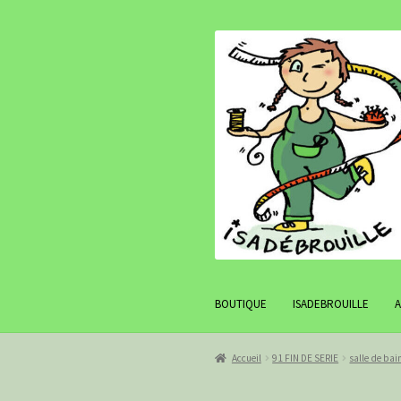
Aller
Aller
à
au
la
contenu
navigation
BOUTIQUE
ISADEBROUILLE
Accueil
91 FIN DE SERIE
salle de bai