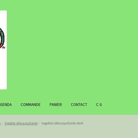
AGENDA
COMMANDE
PANIER
CONTACT
C G
n
lingette démaquillante
lingettes démaquillante doré