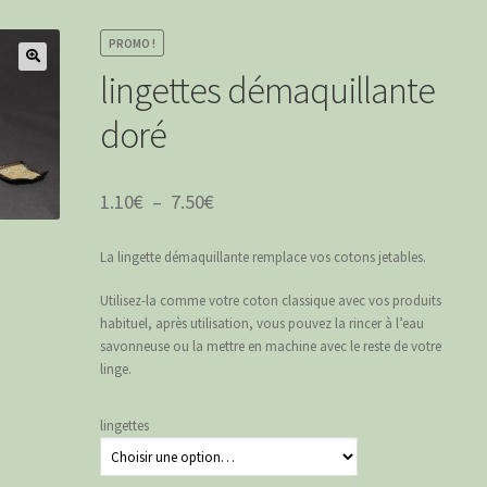
PROMO !
lingettes démaquillante
doré
Plage
1.10
€
–
7.50
€
de
La lingette démaquillante remplace vos cotons jetables.
prix :
1.10€
Utilisez-la comme votre coton classique avec vos produits
habituel, après utilisation, vous pouvez la rincer à l’eau
à
savonneuse ou la mettre en machine avec le reste de votre
7.50€
linge.
lingettes