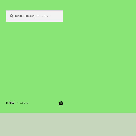
Recherche
Recherche
pour :
0.00
€
0 article