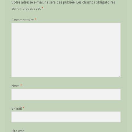
Votre adresse e-mail ne sera pas publiée.
Les champs obligatoires
sont indiqués avec
*
Commentaire
*
Nom
*
E-mail
*
Site web