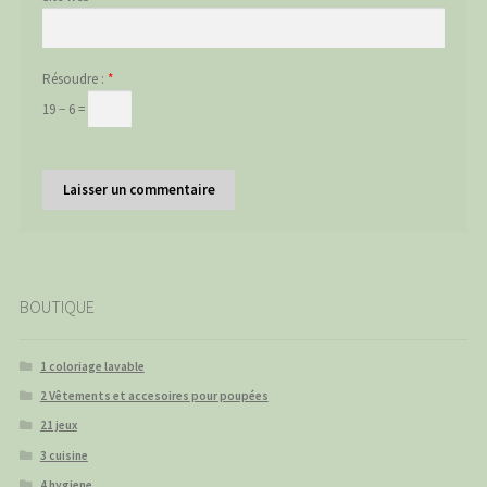
Résoudre :
*
19 − 6 =
BOUTIQUE
1 coloriage lavable
2 Vêtements et accesoires pour poupées
21 jeux
3 cuisine
4 hygiene