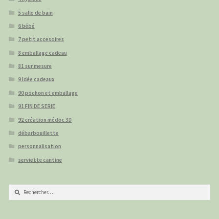
5 salle de bain
6 bébé
7 petit accesoires
8 emballage cadeau
81 sur mesure
9 Idée cadeaux
90 pochon et emballage
91 FIN DE SERIE
92 création médoc 3D
débarbouillette
personnalisation
serviette cantine
Rechercher :