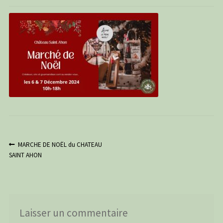
PANIER
CONTACT
C G
Navigation
Article
MARCHE DE NOËL du CHATEAU
précédent :
SAINT AHON
de
l’article
Laisser un commentaire