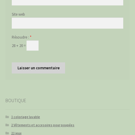
Site web
Résoudre :
*
28 + 20 =
BOUTIQUE
1 coloriage lavable
2 Vêtements et accesoires pour poupées
21 jeux