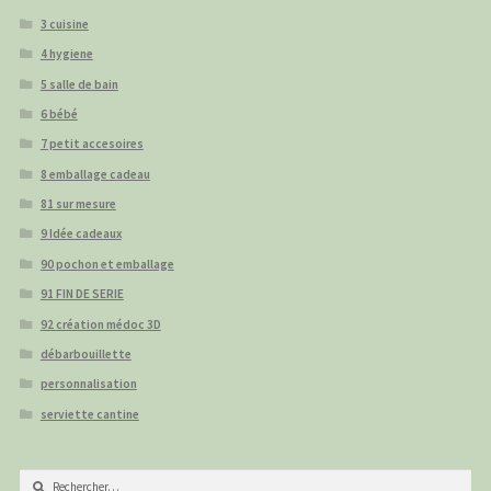
3 cuisine
4 hygiene
5 salle de bain
6 bébé
7 petit accesoires
8 emballage cadeau
81 sur mesure
9 Idée cadeaux
90 pochon et emballage
91 FIN DE SERIE
92 création médoc 3D
débarbouillette
personnalisation
serviette cantine
Rechercher :