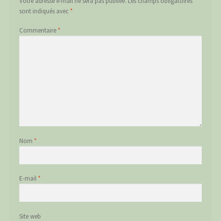
Votre adresse e-mail ne sera pas publiée.
Les champs obligatoires
sont indiqués avec
*
Commentaire
*
Nom
*
E-mail
*
Site web