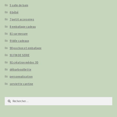
5 salle de bain
6 bébé
7 petit accesoires
8 emballage cadeau
81 sur mesure
9 Idée cadeaux
90 pochon et emballage
91 FIN DE SERIE
92 création médoc 3D
débarbouillette
personnalisation
serviette cantine
Rechercher :