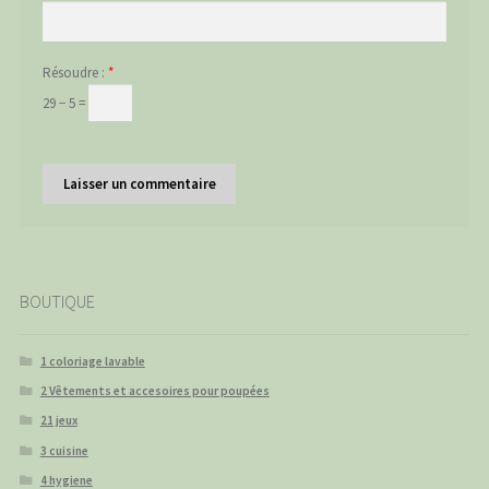
Résoudre :
*
29 − 5 =
BOUTIQUE
1 coloriage lavable
2 Vêtements et accesoires pour poupées
21 jeux
3 cuisine
4 hygiene