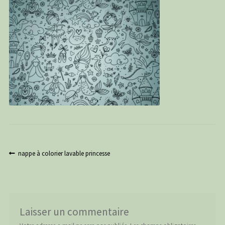
PANIER
CONTACT
C G
Navigation
Article
nappe à colorier lavable princesse
précédent :
de
l’article
Laisser un commentaire