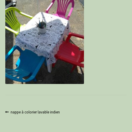
PANIER
CONTACT
C G
Navigation
Article
nappe à colorier lavable indien
précédent :
de
l’article