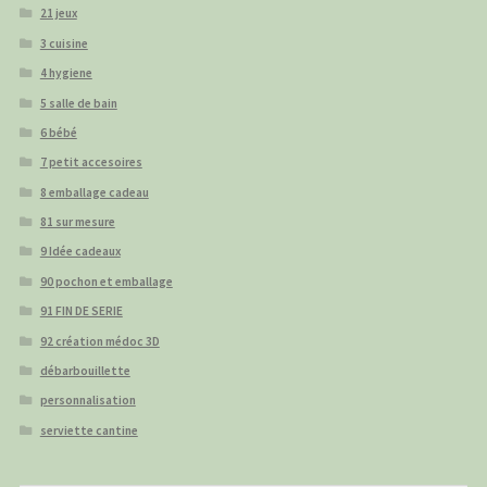
21 jeux
3 cuisine
4 hygiene
5 salle de bain
6 bébé
7 petit accesoires
8 emballage cadeau
81 sur mesure
9 Idée cadeaux
90 pochon et emballage
91 FIN DE SERIE
92 création médoc 3D
débarbouillette
personnalisation
serviette cantine