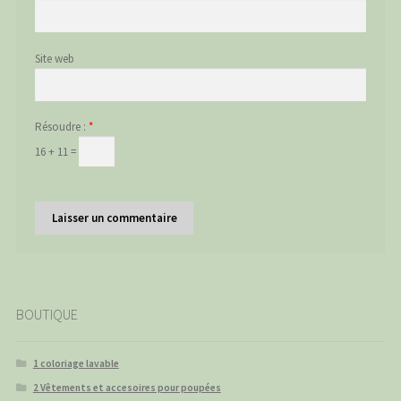
Site web
Résoudre :
*
16 + 11 =
BOUTIQUE
1 coloriage lavable
2 Vêtements et accesoires pour poupées