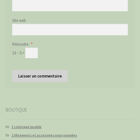
Site web
Résoudre :
*
23 − 5 =
BOUTIQUE
1 coloriage lavable
2 Vêtements et accesoires pour poupées