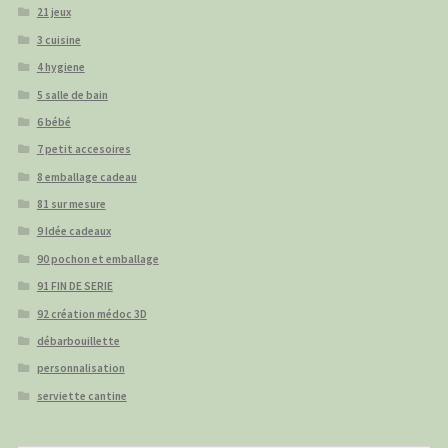
21 jeux
3 cuisine
4 hygiene
5 salle de bain
6 bébé
7 petit accesoires
8 emballage cadeau
81 sur mesure
9 Idée cadeaux
90 pochon et emballage
91 FIN DE SERIE
92 création médoc 3D
débarbouillette
personnalisation
serviette cantine