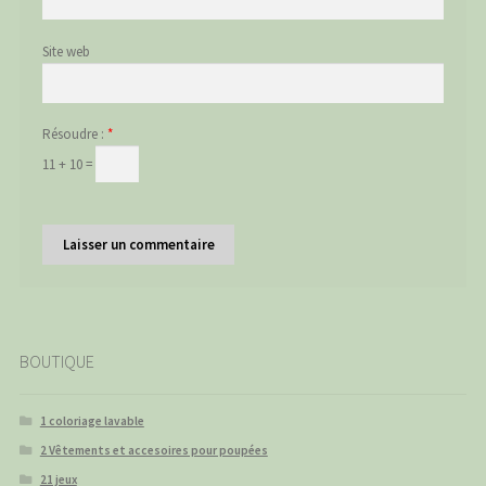
Site web
Résoudre :
*
11 + 10 =
BOUTIQUE
1 coloriage lavable
2 Vêtements et accesoires pour poupées
21 jeux