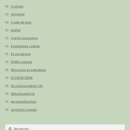
3 cuisine
4 hygiene
5 salle de bain
6 bébé
7 petit accesoires
8 emballage cadeau
81 sur mesure
9 Idée cadeaux
90 pochon et emballage
91 FIN DE SERIE
92 création médoc 3D
débarbouillette
personnalisation
serviette cantine
Rechercher :