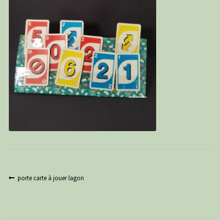
PANIER
CONTACT
C G
Navigation
Article
porte carte à jouer lagon
précédent :
de
l’article