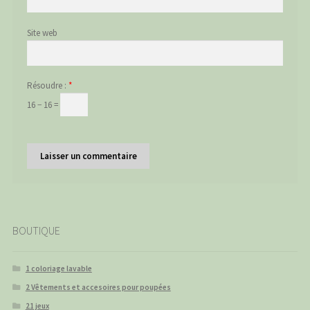
Site web
Résoudre :
*
16 − 16 =
BOUTIQUE
1 coloriage lavable
2 Vêtements et accesoires pour poupées
21 jeux