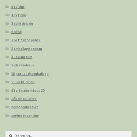
3 cuisine
4 hygiene
5 salle de bain
6 bébé
7 petit accesoires
8 emballage cadeau
81 sur mesure
9 Idée cadeaux
90 pochon et emballage
91 FIN DE SERIE
92 création médoc 3D
débarbouillette
personnalisation
serviette cantine
Rechercher :