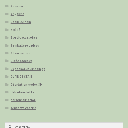
3 cuisine
4 hygiene
5 salle de bain
6 bébé
7 petit accesoires
8 emballage cadeau
81 sur mesure
9 Idée cadeaux
90 pochon et emballage
91 FIN DE SERIE
92 création médoc 3D
débarbouillette
personnalisation
serviette cantine
Rechercher :