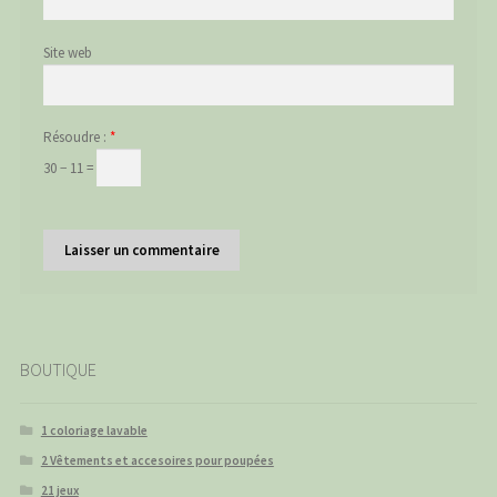
Site web
Résoudre :
*
30 − 11 =
BOUTIQUE
1 coloriage lavable
2 Vêtements et accesoires pour poupées
21 jeux