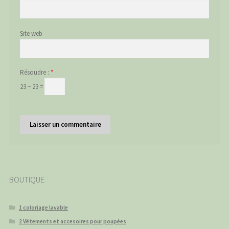
Site web
Résoudre :
*
23 − 23 =
BOUTIQUE
1 coloriage lavable
2 Vêtements et accesoires pour poupées