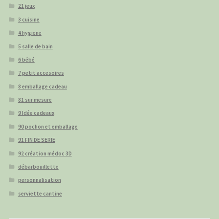
21 jeux
3 cuisine
4 hygiene
5 salle de bain
6 bébé
7 petit accesoires
8 emballage cadeau
81 sur mesure
9 Idée cadeaux
90 pochon et emballage
91 FIN DE SERIE
92 création médoc 3D
débarbouillette
personnalisation
serviette cantine