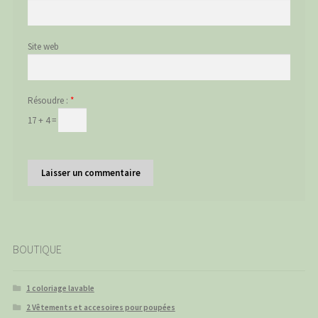
Site web
Résoudre :
*
17 + 4 =
BOUTIQUE
1 coloriage lavable
2 Vêtements et accesoires pour poupées