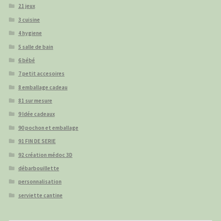
21 jeux
3 cuisine
4 hygiene
5 salle de bain
6 bébé
7 petit accesoires
8 emballage cadeau
81 sur mesure
9 Idée cadeaux
90 pochon et emballage
91 FIN DE SERIE
92 création médoc 3D
débarbouillette
personnalisation
serviette cantine