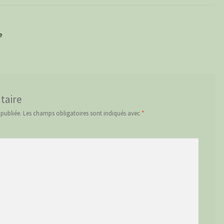
 tigre
taire
 publiée.
Les champs obligatoires sont indiqués avec
*