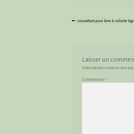
Navigation
Article
couverture pour livre à colorier
précédent :
de
l’article
Laisser un commen
Votre adresse e-mail ne sera pas
Commentaire
*