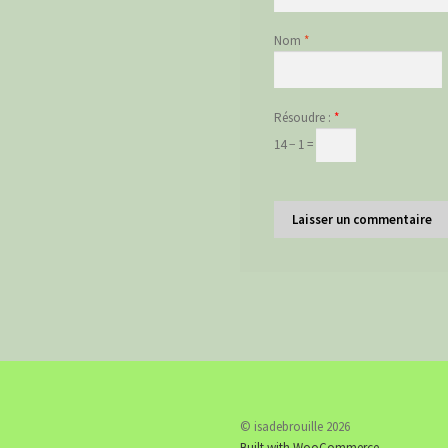
Nom
*
Résoudre :
*
14 − 1 =
© isadebrouille 2026
Built with WooCommerce
.