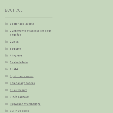
BOUTIQUE
1 coloriage lavable
2 Vêtements et accesoires pour
poupées
21 jeux
3 cuisine
4 hygiene
5 salle de bain
6 bébé
7 petit accesoires
8 emballage cadeau
81 sur mesure
9 Idée cadeaux
90 pochon et emballage
91 FIN DE SERIE