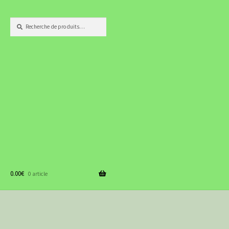
Recherche
Recherche
pour :
0.00
€
0 article