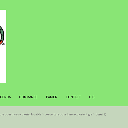
AGENDA
COMMANDE
PANIER
CONTACT
C G
ure pour livre a colorier lavable
couverture pour livre à colorier tigre
tigre (3)