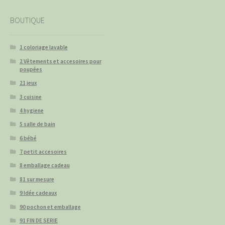
BOUTIQUE
1 coloriage lavable
2 Vêtements et accesoires pour
poupées
21 jeux
3 cuisine
4 hygiene
5 salle de bain
6 bébé
7 petit accesoires
8 emballage cadeau
81 sur mesure
9 Idée cadeaux
90 pochon et emballage
91 FIN DE SERIE