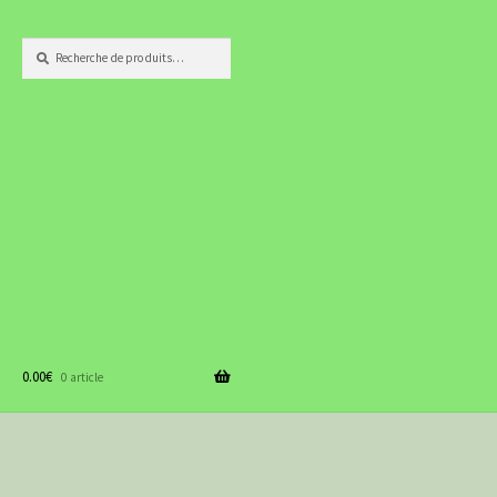
Recherche
Recherche
pour :
0.00
€
0 article