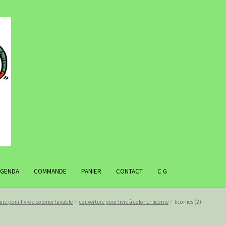
AGENDA
COMMANDE
PANIER
CONTACT
C G
ure pour livre a colorier lavable
couverture pour livre à colorier licorne
licornes (2)