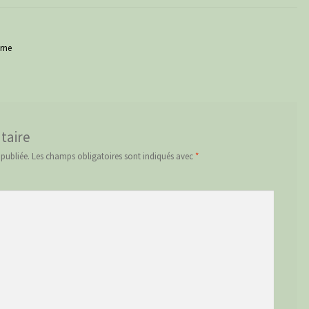
 à colorier licorne
taire
 publiée.
Les champs obligatoires sont indiqués avec
*