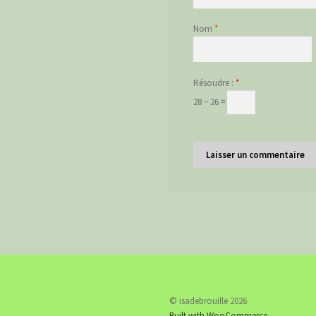
Nom
*
Résoudre :
*
28 − 26 =
© isadebrouille 2026
Built with WooCommerce
.