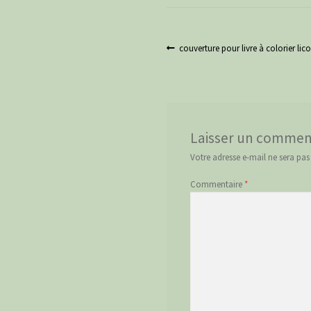
Navigation
Article
couverture pour livre
précédent :
de
l’article
Laisser un commen
Votre adresse e-mail ne sera pas
Commentaire
*