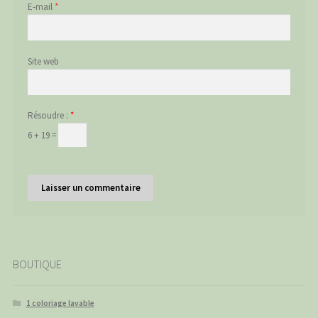
E-mail
*
Site web
Résoudre :
*
6 + 19 =
BOUTIQUE
1 coloriage lavable