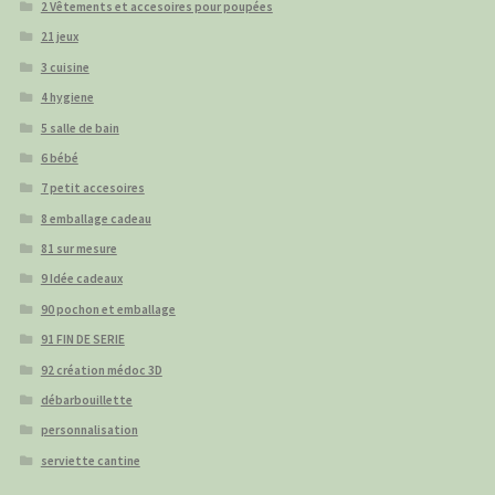
2 Vêtements et accesoires pour poupées
21 jeux
3 cuisine
4 hygiene
5 salle de bain
6 bébé
7 petit accesoires
8 emballage cadeau
81 sur mesure
9 Idée cadeaux
90 pochon et emballage
91 FIN DE SERIE
92 création médoc 3D
débarbouillette
personnalisation
serviette cantine