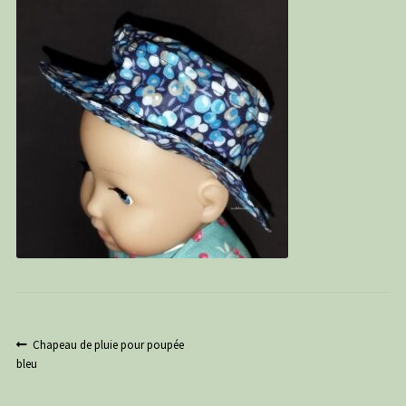
PANIER
CONTACT
C G
Navigation
Article
Chapeau de pluie pour poupée
précédent :
bleu
de
l’article