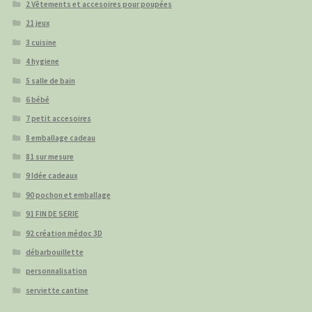
2 Vêtements et accesoires pour poupées
21 jeux
3 cuisine
4 hygiene
5 salle de bain
6 bébé
7 petit accesoires
8 emballage cadeau
81 sur mesure
9 Idée cadeaux
90 pochon et emballage
91 FIN DE SERIE
92 création médoc 3D
débarbouillette
personnalisation
serviette cantine