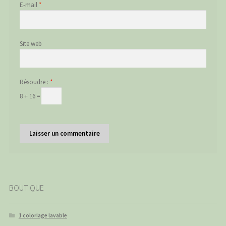
E-mail
*
Site web
Résoudre :
*
8 + 16 =
BOUTIQUE
1 coloriage lavable