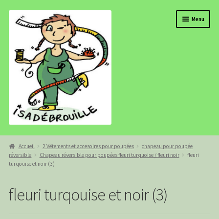
Aller
Aller
Menu
à
au
la
contenu
navigation
BOUTIQUE
Accueil
2 Vêtements et accesoires pour poupées
chapeau pour poupée
réversible
Chapeau réversible pour poupées fleuri turquoise / fleuri noir
fleuri
ISADEBROUILLE
turqouise et noir (3)
AGENDA
fleuri turqouise et noir (3)
COMMANDE