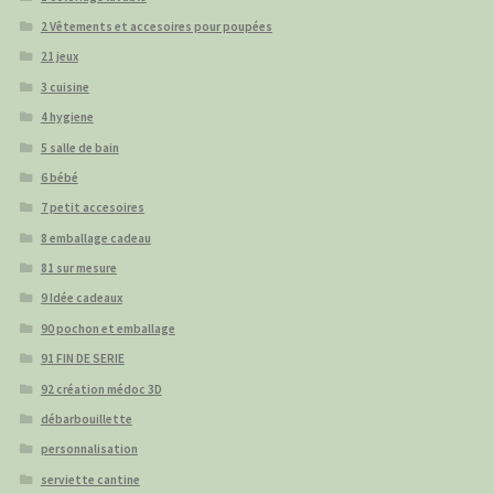
2 Vêtements et accesoires pour poupées
21 jeux
3 cuisine
4 hygiene
5 salle de bain
6 bébé
7 petit accesoires
8 emballage cadeau
81 sur mesure
9 Idée cadeaux
90 pochon et emballage
91 FIN DE SERIE
92 création médoc 3D
débarbouillette
personnalisation
serviette cantine