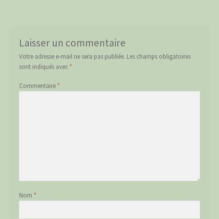
l’article
Laisser un commentaire
Votre adresse e-mail ne sera pas publiée.
Les champs obligatoires
sont indiqués avec
*
Commentaire
*
Nom
*