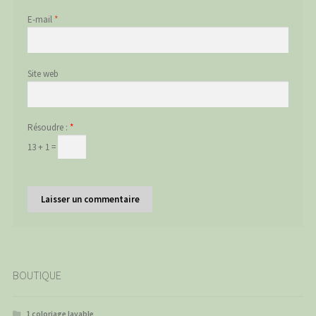
E-mail
*
Site web
Résoudre :
*
13 + 1 =
BOUTIQUE
1 coloriage lavable