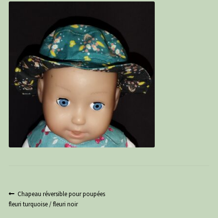
PANIER
CONTACT
C G
Navigation
Article
Chapeau réversible pour poupées
précédent :
fleuri turquoise / fleuri noir
de