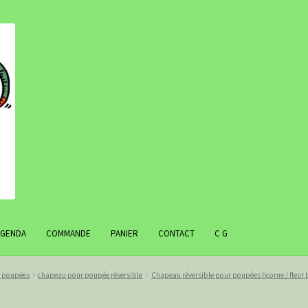
AGENDA
COMMANDE
PANIER
CONTACT
C G
r poupées
chapeau pour poupée réversible
Chapeau réversible pour poupées licorne / fleur 