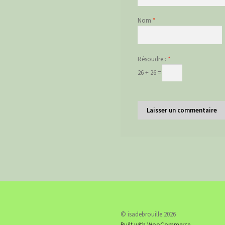
Nom
*
Résoudre :
*
26 + 26 =
© isadebrouille 2026
Built with WooCommerce
.