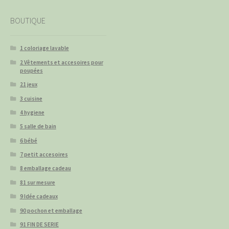
BOUTIQUE
1 coloriage lavable
2 Vêtements et accesoires pour
poupées
21 jeux
3 cuisine
4 hygiene
5 salle de bain
6 bébé
7 petit accesoires
8 emballage cadeau
81 sur mesure
9 Idée cadeaux
90 pochon et emballage
91 FIN DE SERIE