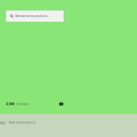
Recherche
Recherche
pour :
0.00
€
0 article
bleu
fleur et licornes (3)