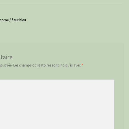
orne / fleur bleu
taire
 publiée.
Les champs obligatoires sont indiqués avec
*