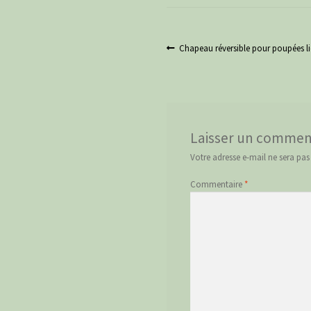
Navigation
Article
Chapeau réversible pour poupées lic
précédent :
de
l’article
Laisser un commen
Votre adresse e-mail ne sera pas
Commentaire
*