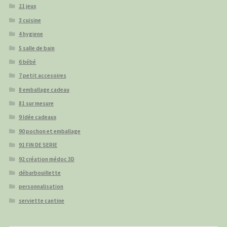
21 jeux
3 cuisine
4 hygiene
5 salle de bain
6 bébé
7 petit accesoires
8 emballage cadeau
81 sur mesure
9 Idée cadeaux
90 pochon et emballage
91 FIN DE SERIE
92 création médoc 3D
débarbouillette
personnalisation
serviette cantine