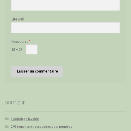
Site web
Résoudre :
*
18 + 29 =
BOUTIQUE
1 coloriage lavable
2 Vêtements et accesoires pour poupées