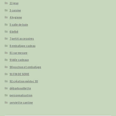
21 jeux
3 cuisine
4 hygiene
5 salle de bain
6 bébé
7 petit accesoires
8 emballage cadeau
81 sur mesure
9 Idée cadeaux
90 pochon et emballage
91 FIN DE SERIE
92 création médoc 3D
débarbouillette
personnalisation
serviette cantine