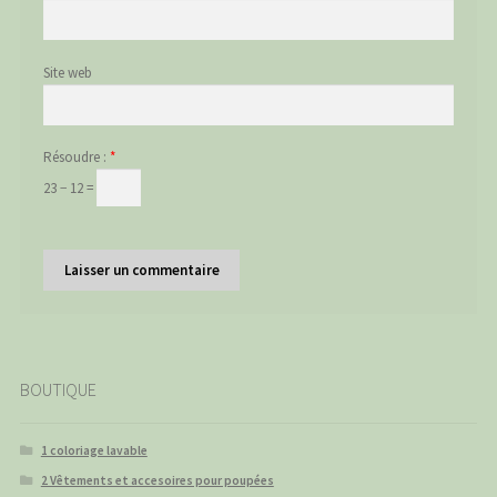
Site web
Résoudre :
*
23 − 12 =
BOUTIQUE
1 coloriage lavable
2 Vêtements et accesoires pour poupées