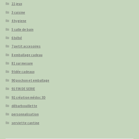
21 jeux
3 cuisine
4 hygiene
5 salle de bain
6 bébé
7 petit accesoires
8 emballage cadeau
81 sur mesure
9 Idée cadeaux
90 pochon et emballage
91 FIN DE SERIE
92 création médoc 3D
débarbouillette
personnalisation
serviette cantine