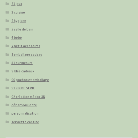
21 jeux
3 cuisine
4 hygiene
5 salle de bain
6 bébé
7 petit accesoires
8 emballage cadeau
81 sur mesure
9 Idée cadeaux
90 pochon et emballage
91 FIN DE SERIE
92 création médoc 3D
débarbouillette
personnalisation
serviette cantine