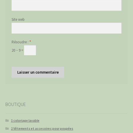
Site web
Résoudre :
*
20 − 9 =
BOUTIQUE
1 coloriage lavable
2 Vêtements et accesoires pour poupées