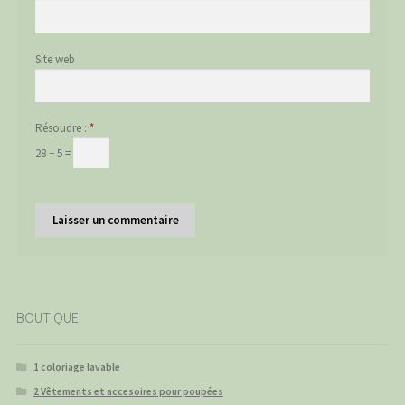
Site web
Résoudre :
*
28 − 5 =
BOUTIQUE
1 coloriage lavable
2 Vêtements et accesoires pour poupées