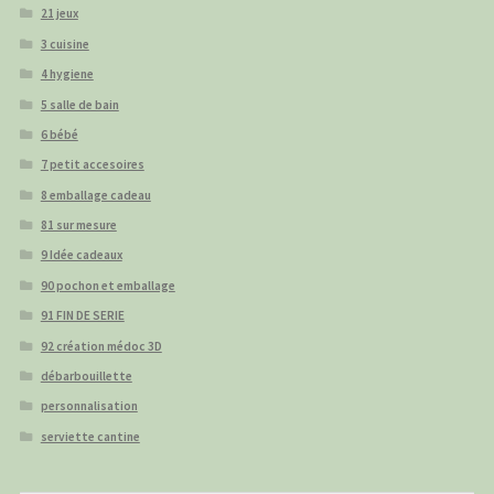
21 jeux
3 cuisine
4 hygiene
5 salle de bain
6 bébé
7 petit accesoires
8 emballage cadeau
81 sur mesure
9 Idée cadeaux
90 pochon et emballage
91 FIN DE SERIE
92 création médoc 3D
débarbouillette
personnalisation
serviette cantine