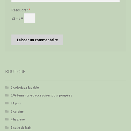
Résoudre :
*
22 − 9 =
BOUTIQUE
1 coloriage lavable
2 Vêtements et accesoires pour poupées
21 jeux
3 cuisine
4 hygiene
5 salle de bain