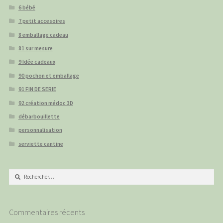
6 bébé
7 petit accesoires
8 emballage cadeau
81 sur mesure
9 Idée cadeaux
90 pochon et emballage
91 FIN DE SERIE
92 création médoc 3D
débarbouillette
personnalisation
serviette cantine
Rechercher :
Commentaires récents