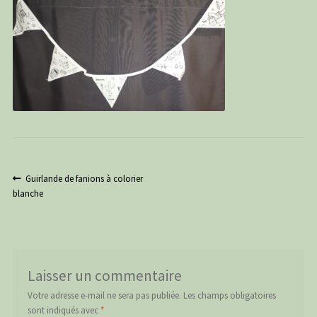
PANIER
CONTACT
C G
Navigation
Article
Guirlande de fanions à colorier
précédent :
blanche
de
l’article
Laisser un commentaire
Votre adresse e-mail ne sera pas publiée.
Les champs obligatoires
sont indiqués avec
*