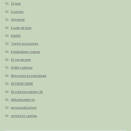
21 jeux
3 cuisine
4 hygiene
5 salle de bain
6 bébé
7 petit accesoires
8 emballage cadeau
81 sur mesure
9 Idée cadeaux
90 pochon et emballage
91 FIN DE SERIE
92 création médoc 3D
débarbouillette
personnalisation
serviette cantine