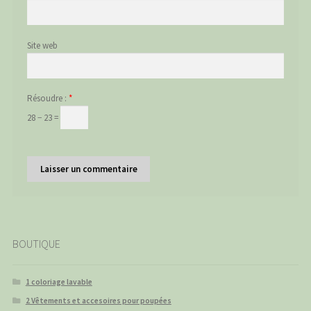
Site web
Résoudre :
*
28 − 23 =
BOUTIQUE
1 coloriage lavable
2 Vêtements et accesoires pour poupées