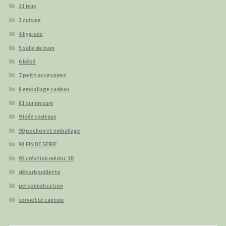
21 jeux
3 cuisine
4 hygiene
5 salle de bain
6 bébé
7 petit accesoires
8 emballage cadeau
81 sur mesure
9 Idée cadeaux
90 pochon et emballage
91 FIN DE SERIE
92 création médoc 3D
débarbouillette
personnalisation
serviette cantine