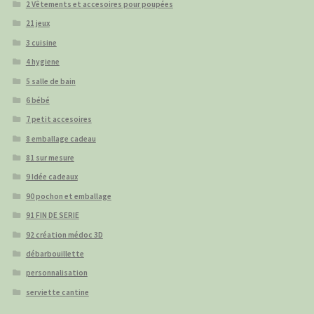
2 Vêtements et accesoires pour poupées
21 jeux
3 cuisine
4 hygiene
5 salle de bain
6 bébé
7 petit accesoires
8 emballage cadeau
81 sur mesure
9 Idée cadeaux
90 pochon et emballage
91 FIN DE SERIE
92 création médoc 3D
débarbouillette
personnalisation
serviette cantine