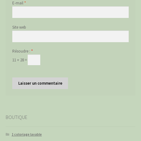
E-mail
*
Site web
Résoudre :
*
11 + 28 =
BOUTIQUE
1 coloriage lavable