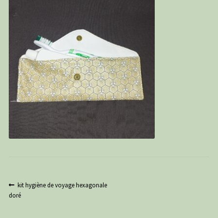
PANIER
CONTACT
C G
Navigation
Article
kit hygiène de voyage hexagonale
précédent :
doré
de
l’article