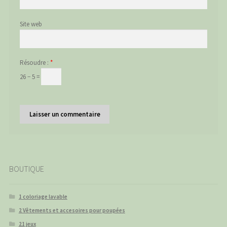
Site web
Résoudre :
*
26 − 5 =
BOUTIQUE
1 coloriage lavable
2 Vêtements et accesoires pour poupées
21 jeux