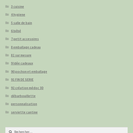
3 cuisine
4 hygiene
5 salle de bain
6 bébé
7 petit accesoires
8 emballage cadeau
81 sur mesure
9 Idée cadeaux
90 pochon et emballage
91 FIN DE SERIE
92 création médoc 3D
débarbouillette
personnalisation
serviette cantine
Rechercher :