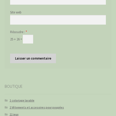
Site web
Résoudre :
*
25 + 26 =
BOUTIQUE
1 coloriage lavable
2 Vêtements et accesoires pour poupées
21 jeux