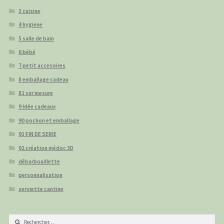
3 cuisine
4 hygiene
5 salle de bain
6 bébé
7 petit accesoires
8 emballage cadeau
81 sur mesure
9 Idée cadeaux
90 pochon et emballage
91 FIN DE SERIE
92 création médoc 3D
débarbouillette
personnalisation
serviette cantine
Rechercher :