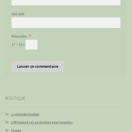
Site web
Résoudre :
*
27 − 23 =
BOUTIQUE
1 coloriage lavable
2 Vêtements et accesoires pour poupées
21 jeux