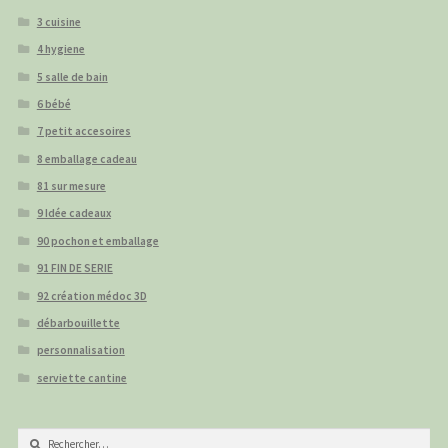
3 cuisine
4 hygiene
5 salle de bain
6 bébé
7 petit accesoires
8 emballage cadeau
81 sur mesure
9 Idée cadeaux
90 pochon et emballage
91 FIN DE SERIE
92 création médoc 3D
débarbouillette
personnalisation
serviette cantine
Rechercher :