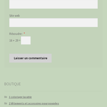
Site web
Résoudre :
*
16 + 29 =
BOUTIQUE
1 coloriage lavable
2 Vêtements et accesoires pour poupées