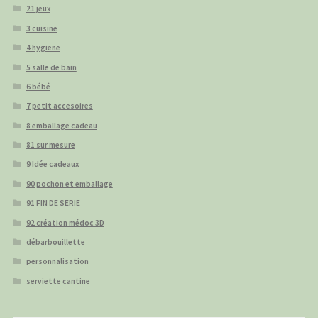
21 jeux
3 cuisine
4 hygiene
5 salle de bain
6 bébé
7 petit accesoires
8 emballage cadeau
81 sur mesure
9 Idée cadeaux
90 pochon et emballage
91 FIN DE SERIE
92 création médoc 3D
débarbouillette
personnalisation
serviette cantine