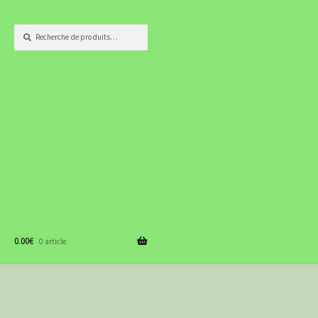
Recherche
Recherche
pour :
0.00
€
0 article