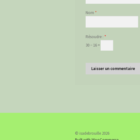
Nom
*
Résoudre :
*
30 − 16 =
© isadebrouille 2026
Built with WooCommerce
.