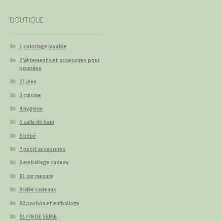
BOUTIQUE
1 coloriage lavable
2 Vêtements et accesoires pour
poupées
21 jeux
3 cuisine
4 hygiene
5 salle de bain
6 bébé
7 petit accesoires
8 emballage cadeau
81 sur mesure
9 Idée cadeaux
90 pochon et emballage
91 FIN DE SERIE