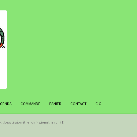
AGENDA
COMMANDE
PANIER
CONTACT
C G
kit beauté géométrie noir
géometrie noir (1)