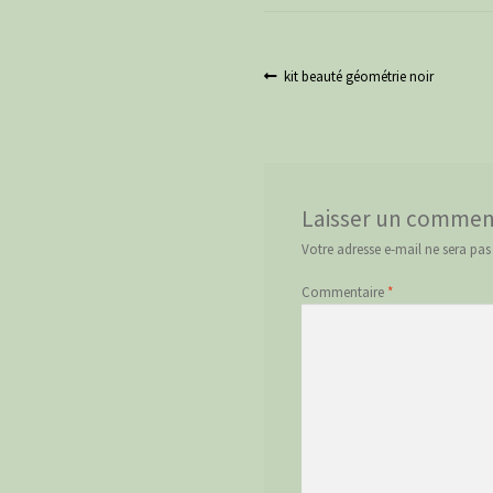
Navigation
Article
kit beauté géométrie noir
précédent :
de
l’article
Laisser un commen
Votre adresse e-mail ne sera pas
Commentaire
*