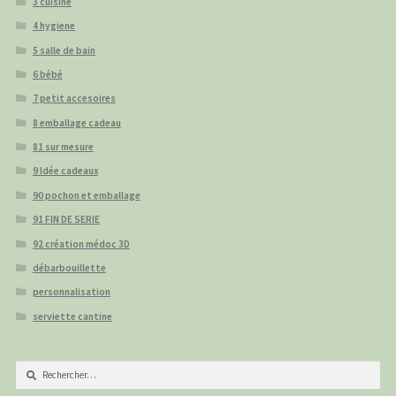
3 cuisine
4 hygiene
5 salle de bain
6 bébé
7 petit accesoires
8 emballage cadeau
81 sur mesure
9 Idée cadeaux
90 pochon et emballage
91 FIN DE SERIE
92 création médoc 3D
débarbouillette
personnalisation
serviette cantine
Rechercher :