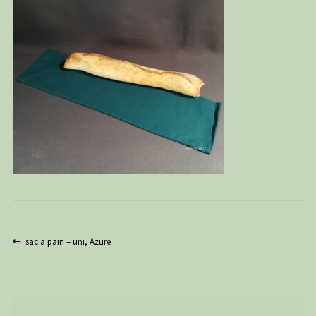
PANIER
CONTACT
C G
Navigation
Article
sac a pain – uni, Azure
précédent :
de
l’article