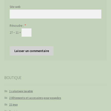
Site web
Résoudre :
*
27 − 11 =
BOUTIQUE
1 coloriage lavable
2 Vêtements et accesoires pour poupées
21 jeux