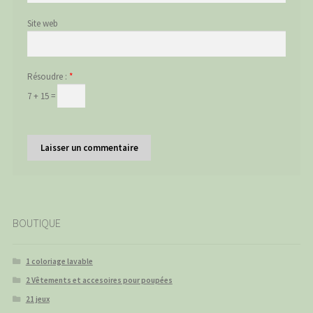
Site web
Résoudre :
*
7 + 15 =
BOUTIQUE
1 coloriage lavable
2 Vêtements et accesoires pour poupées
21 jeux