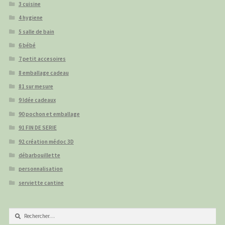
3 cuisine
4 hygiene
5 salle de bain
6 bébé
7 petit accesoires
8 emballage cadeau
81 sur mesure
9 Idée cadeaux
90 pochon et emballage
91 FIN DE SERIE
92 création médoc 3D
débarbouillette
personnalisation
serviette cantine
Rechercher :