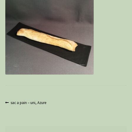
PANIER
CONTACT
C G
Navigation
Article
sac a pain – uni, Azure
précédent :
de
l’article