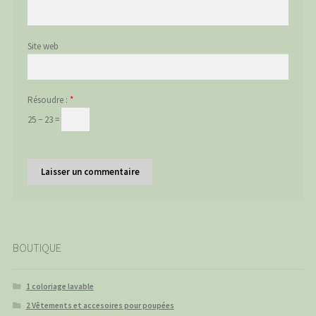
Site web
Résoudre :
*
25 − 23 =
BOUTIQUE
1 coloriage lavable
2 Vêtements et accesoires pour poupées