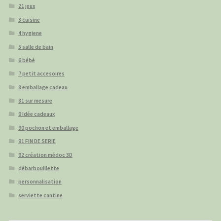
21 jeux
3 cuisine
4 hygiene
5 salle de bain
6 bébé
7 petit accesoires
8 emballage cadeau
81 sur mesure
9 Idée cadeaux
90 pochon et emballage
91 FIN DE SERIE
92 création médoc 3D
débarbouillette
personnalisation
serviette cantine