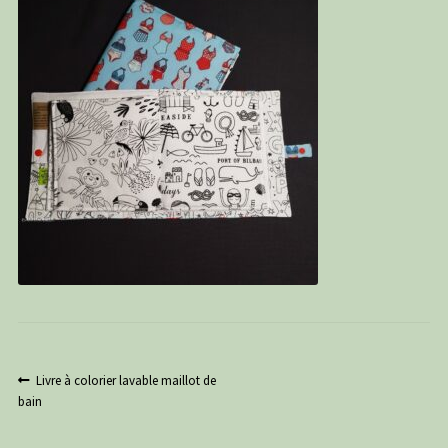
PANIER
CONTACT
C G
Navigation
Article
Livre à colorier lavable maillot de
précédent :
bain
de
l’article