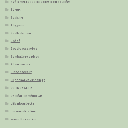
2 Vêtements et accesoires pour poupées
21 jeux
3 cuisine
4 hygiene
5 salle de bain
6 bébé
7 petit accesoires
8 emballage cadeau
81 sur mesure
9 Idée cadeaux
90 pochon et emballage
91 FIN DE SERIE
92 création médoc 3D
débarbouillette
personnalisation
serviette cantine