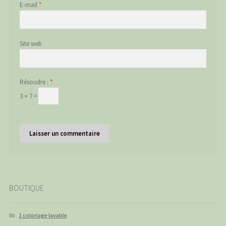
E-mail
*
Site web
Résoudre :
*
3 + 7 =
BOUTIQUE
1 coloriage lavable