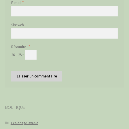
E-mail
*
Site web
Résoudre :
*
26 − 25 =
BOUTIQUE
1 coloriage lavable