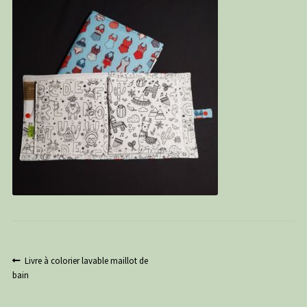
PANIER
CONTACT
C G
Navigation
Article
Livre à colorier lavable maillot de
précédent :
bain
de
l’article