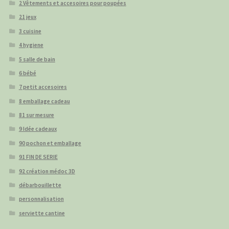
2 Vêtements et accesoires pour poupées
21 jeux
3 cuisine
4 hygiene
5 salle de bain
6 bébé
7 petit accesoires
8 emballage cadeau
81 sur mesure
9 Idée cadeaux
90 pochon et emballage
91 FIN DE SERIE
92 création médoc 3D
débarbouillette
personnalisation
serviette cantine