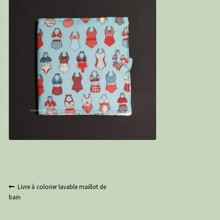
PANIER
CONTACT
C G
Navigation
Article
Livre à colorier lavable maillot de
précédent :
bain
de
l’article