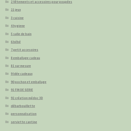
2 Vêtements et accesoires pour poupées
21 jeux
3 cuisine
4 hygiene
5 salle de bain
6 bébé
7 petit accesoires
8 emballage cadeau
81 sur mesure
9 Idée cadeaux
90 pochon et emballage
91 FIN DE SERIE
92 création médoc 3D
débarbouillette
personnalisation
serviette cantine