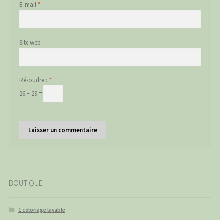
E-mail
*
Site web
Résoudre :
*
26 + 29 =
BOUTIQUE
1 coloriage lavable