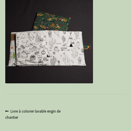
PANIER
CONTACT
C G
Navigation
Article
Livre à colorier lavable engin de
précédent :
chantier
de
l’article