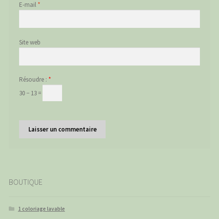
E-mail
*
Site web
Résoudre :
*
30 − 13 =
BOUTIQUE
1 coloriage lavable