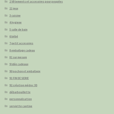
2 Vêtements et accesoires pour poupées
21 jeux
3 cuisine
4 hygiene
5 salle de bain
6 bébé
7 petit accesoires
8 emballage cadeau
81 sur mesure
9 Idée cadeaux
90 pochon et emballage
91 FIN DE SERIE
92 création médoc 3D
débarbouillette
personnalisation
serviette cantine