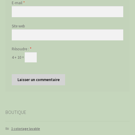
E-mail
*
Site web
Résoudre :
*
4 + 10 =
BOUTIQUE
1 coloriage lavable