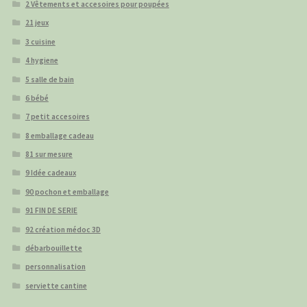
2 Vêtements et accesoires pour poupées
21 jeux
3 cuisine
4 hygiene
5 salle de bain
6 bébé
7 petit accesoires
8 emballage cadeau
81 sur mesure
9 Idée cadeaux
90 pochon et emballage
91 FIN DE SERIE
92 création médoc 3D
débarbouillette
personnalisation
serviette cantine