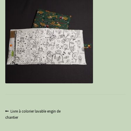
PANIER
CONTACT
C G
Navigation
Article
Livre à colorier lavable engin de
précédent :
chantier
de
l’article