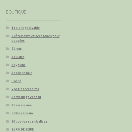
BOUTIQUE
1 coloriage lavable
2 Vêtements et accesoires pour
poupées
21 jeux
3 cuisine
4 hygiene
5 salle de bain
6 bébé
7 petit accesoires
8 emballage cadeau
81 sur mesure
9 Idée cadeaux
90 pochon et emballage
91 FIN DE SERIE