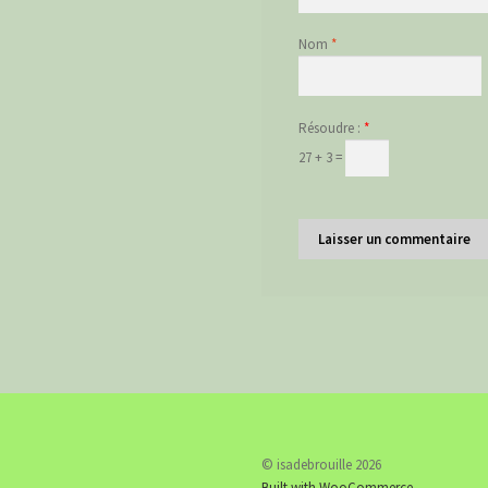
Nom
*
Résoudre :
*
27 + 3 =
© isadebrouille 2026
Built with WooCommerce
.