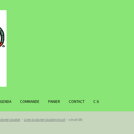
AGENDA
COMMANDE
PANIER
CONTACT
C G
colorier lavable
Livre à colorier lavable circuit
circuit (8)