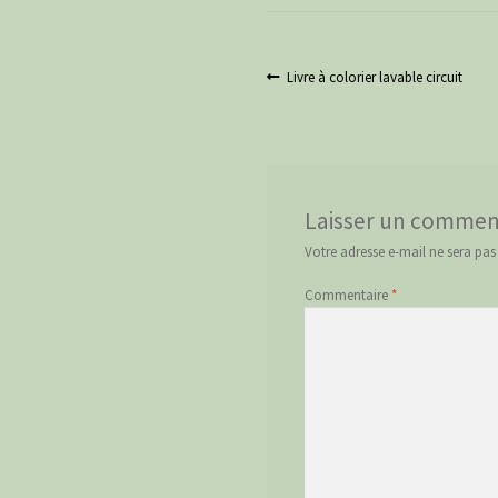
Navigation
Article
Livre à colorier lavable circuit
précédent :
de
l’article
Laisser un commen
Votre adresse e-mail ne sera pas
Commentaire
*