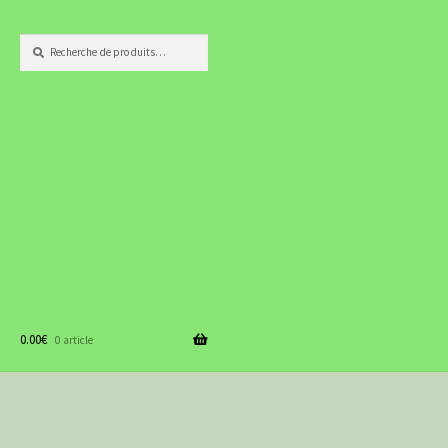
Recherche
Recherche
pour :
0.00
€
0 article