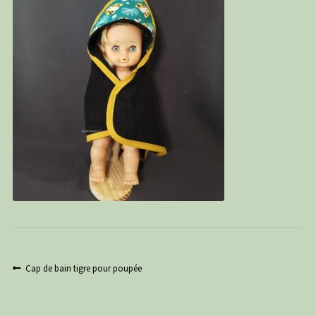
PANIER
CONTACT
C G
Navigation
Article
Cap de bain tigre pour poupée
précédent :
de
l’article