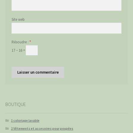
Site web
Résoudre :
*
17 − 16 =
BOUTIQUE
1 coloriage lavable
2 Vêtements et accesoires pour poupées