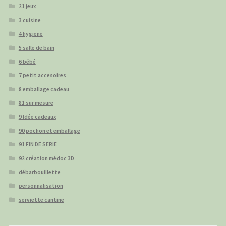
21 jeux
3 cuisine
4 hygiene
5 salle de bain
6 bébé
7 petit accesoires
8 emballage cadeau
81 sur mesure
9 Idée cadeaux
90 pochon et emballage
91 FIN DE SERIE
92 création médoc 3D
débarbouillette
personnalisation
serviette cantine