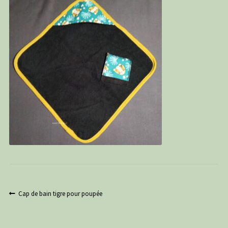
PANIER
CONTACT
C G
Navigation
Article
Cap de bain tigre pour poupée
précédent :
de
l’article