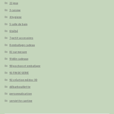
21 jeux
3 cuisine
4 hygiene
5 salle de bain
6 bébé
7 petit accesoires
8 emballage cadeau
81 sur mesure
9 Idée cadeaux
90 pochon et emballage
91 FIN DE SERIE
92 création médoc 3D
débarbouillette
personnalisation
serviette cantine