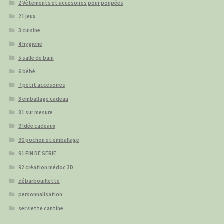
2 Vêtements et accesoires pour poupées
21 jeux
3 cuisine
4 hygiene
5 salle de bain
6 bébé
7 petit accesoires
8 emballage cadeau
81 sur mesure
9 Idée cadeaux
90 pochon et emballage
91 FIN DE SERIE
92 création médoc 3D
débarbouillette
personnalisation
serviette cantine