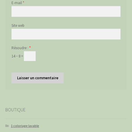
E-mail
*
Site web
Résoudre :
*
14 − 8 =
BOUTIQUE
1 coloriage lavable