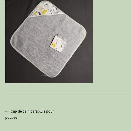
PANIER
CONTACT
C G
Navigation
Article
Cap de bain parapluie pour
précédent :
poupée
de
l’article